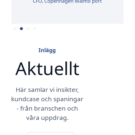
CFO, Copenhagen Malmö port
Slide 2 of 4.
Inlägg
Aktuellt
Här samlar vi insikter,
kundcase och spaningar
- från branschen och
våra uppdrag.