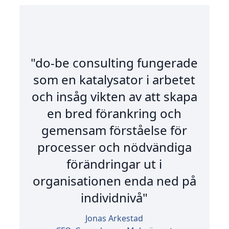
på
"do-be consulting fungerade
"
som en katalysator i arbetet
och insåg vikten av att skapa
gs
en bred förankring och
f
ra
gemensam förståelse för
a
processer och nödvändiga
för
förändringar ut i
ce
organisationen enda ned på
individnivå"
Jonas Arkestad