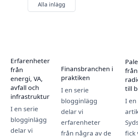
Alla inlägg
Erfarenheter
Pale
Finansbranchen i
från
från
praktiken
energi, VA,
radi
avfall och
till 
I en serie
infrastruktur
I en
blogginlägg
I en serie
artik
delar vi
blogginlägg
Syd
erfarenheter
delar vi
fick 
från några av de