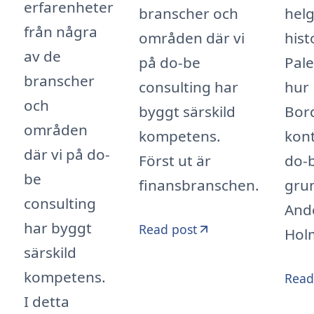
erfarenheter
helg
branscher och
från några
hist
områden där vi
av de
Pale
på do-be
branscher
hur
consulting har
och
Bord
byggt särskild
områden
kon
kompetens.
där vi på do-
do-
Först ut är
be
gru
finansbranschen.
consulting
And
har byggt
Read post
Hol
särskild
kompetens.
Read
I detta