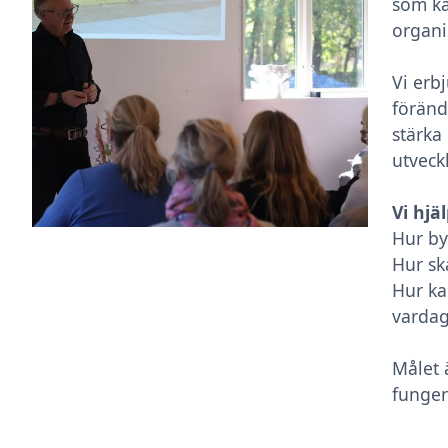
som ka
organi
Vi erb
föränd
stärka
utveckl
Vi hjä
Hur byg
Hur sk
Hur ka
varda
Målet 
fungera