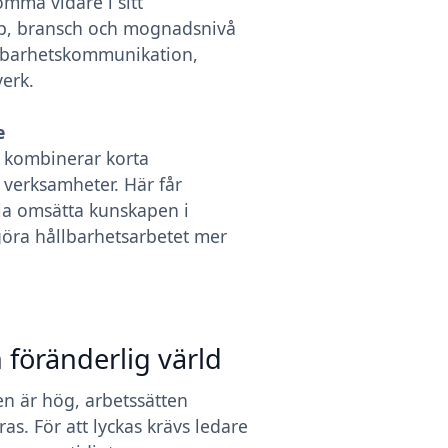
mma vidare i sitt
pp, bransch och mognadsnivå
lbarhetskommunikation,
verk.
e
i kombinerar korta
 verksamheter. Här får
rja omsätta kunskapen i
 göra hållbarhetsarbetet mer
 föränderlig värld
en är hög, arbetssätten
s. För att lyckas krävs ledare