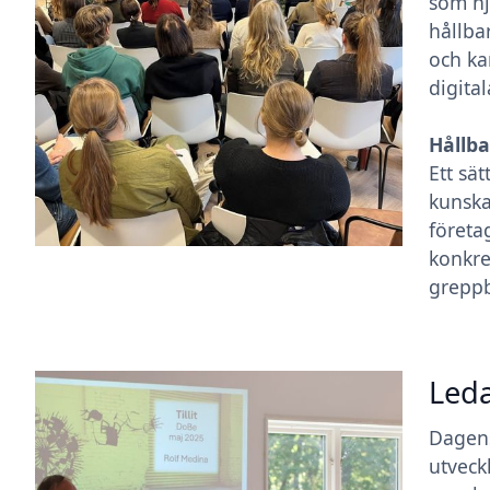
som hj
hållba
och ka
digita
Hållba
Ett sä
kunska
företa
konkre
greppb
Leda
Dagens
utveck