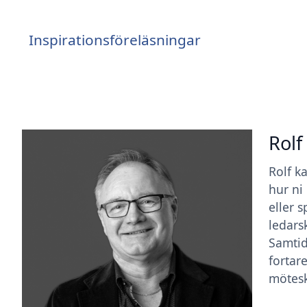
Inspirationsföreläsningar
Rolf
Rolf k
hur ni
eller 
ledars
Samtid
fortar
mötesk