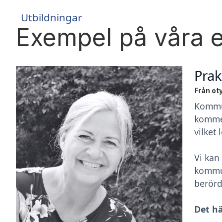
Utbildningar
Exempel på våra 
Pra
Från ot
Kommun
kommer
vilket
Vi kan
kommun
berörd
Det hä