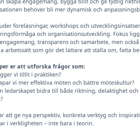
n skapa engagemang, bygga tillit och ge tydlig riktn
sationen behöver bli mer dynamisk och anpassningsb
juder föreläsningar, workshops och utvecklingsinsats
ringsförmåga och organisationsutveckling. Fokus ligg
 engagemang, transparens och samarbete, men också 
a arbetssätt som gör det lättare att ställa om, fatta be
lper er att utforska frågor som:
ger vi tillit i praktiken?
apar vi mer effektiva möten och bättre möteskultur?
n ledarskapet bidra till både riktning, delaktighet oc
g?
är att ge nya perspektiv, konkreta verktyg och inspirati
r i verkligheten – inte bara i teorin.