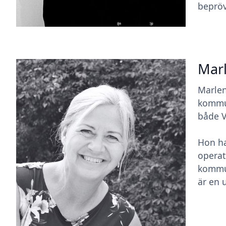
bepröv
Mar
Marlen
kommun
både V
Hon ha
operat
kommun
är en 