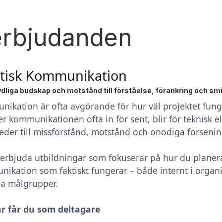
erbjudanden
ktisk Kommunikation
ydliga budskap och motstånd till förståelse, förankring och s
ikation är ofta avgörande för hur väl projektet funger
 kommunikationen ofta in för sent, blir för teknisk el
 leder till missförstånd, motstånd och onödiga försenin
 erbjuda utbildningar som fokuserar på hur du plane
ikation som faktiskt fungerar – både internt i organ
a målgrupper.
r får du som deltagare