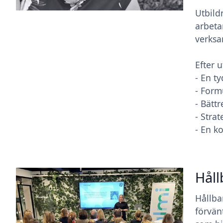
Utbild
arbeta
verksa
Efter 
- En t
- Form
- Bätt
- Stra
- En k
Håll
Hållba
förvän