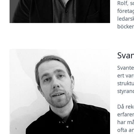
Rolf, 
företa
ledarsk
böcker
Svan
Svante
ert va
struktu
styran
Då rek
erfare
har må
ofta a