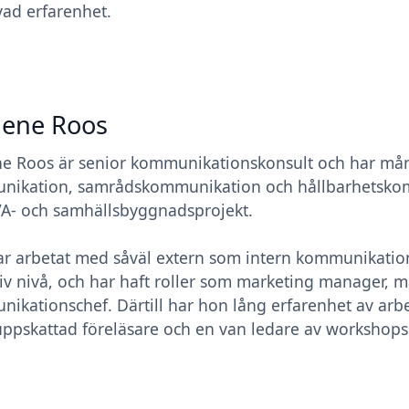
ad erfarenhet.
lene Roos
e Roos är senior kommunikationskonsult och har mång
ikation, samrådskommunikation och hållbarhetskomm
A- och samhällsbyggnadsprojekt.
r arbetat med såväl extern som intern kommunikation
iv nivå, och har haft roller som marketing manager, 
ikationschef. Därtill har hon lång erfarenhet av arb
uppskattad föreläsare och en van ledare av workshops