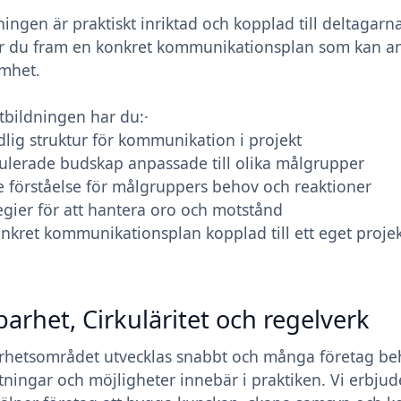
ningen är praktiskt inriktad och kopplad till deltagar
r du fram en konkret kommunikationsplan som kan anv
mhet.
utbildningen har du:·
ydlig struktur för kommunikation i projekt
ulerade budskap anpassade till olika målgrupper
re förståelse för målgruppers behov och reaktioner
tegier för att hantera oro och motstånd
onkret kommunikationsplan kopplad till ett eget proje
barhet, Cirkuläritet och regelverk
rhetsområdet utvecklas snabbt och många företag beh
tningar och möjligheter innebär i praktiken. Vi erbju