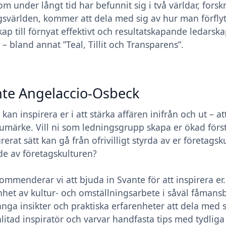
som under långt tid har befunnit sig i två världar, fors
gsvärlden, kommer att dela med sig av hur man förflytta
ap till förnyat effektivt och resultatskapande ledarskap.
 – bland annat ”Teal, Tillit och Transparens”.
te Angelaccio-Osbeck
 kan inspirera er i att stärka affären inifrån och ut – 
rumärke. Vill ni som ledningsgrupp skapa er ökad först
rerat sätt kan gå från ofrivilligt styrda av er företagsku
de av företagskulturen?
ommenderar vi att bjuda in Svante för att inspirera e
nhet av kultur- och omställningsarbete i såväl fåman
nga insikter och praktiska erfarenheter att dela med s
nlitad inspiratör och varvar handfasta tips med tydliga